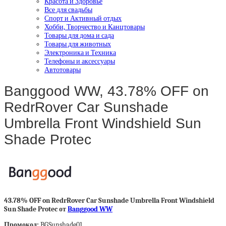
Красота и Здоровье
Все для свадьбы
Спорт и Активный отдых
Хобби, Творчество и Канцтовары
Товары для дома и сада
Товары для животных
Электроника и Техника
Телефоны и аксессуары
Автотовары
Banggood WW, 43.78% OFF on
RedrRover Car Sunshade
Umbrella Front Windshield Sun
Shade Protec
43.78% OFF on RedrRover Car Sunshade Umbrella Front Windshield
Sun Shade Protec от
Banggood WW
Промокод:
BGSunshade01