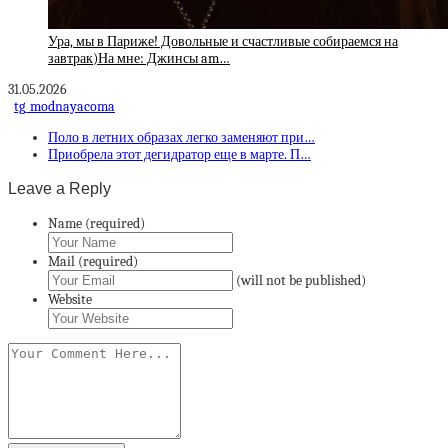
Ура, мы в Париже! Довольные и счастливые собираемся на
завтрак)На мне: Джинсы am…
31.05.2026
tg_modnayacoma
Поло в летних образах легко заменяют при…
Приобрела этот дегидратор еще в марте. П…
Leave a Reply
Name (required)
Mail (required)
(will not be published)
Website