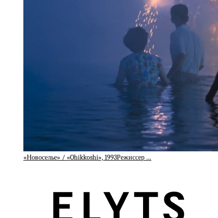
«Новоселье» / «Ohikkoshi», 1993Режиссер …