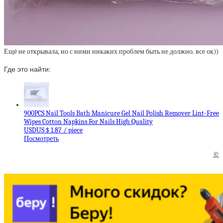
Ещё не открывала, но с ними никаких проблем быть не должно. все ок))
Где это найти:
900PCS Nail Tools Bath Manicure Gel Nail Polish Remover Lint-Free
Wipes Cotton Napkins For Nails High Quality
USDUS $ 1.87 / piece
Посмотреть
©