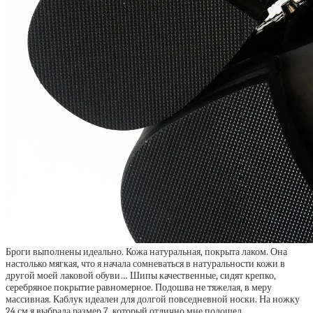
Броги выполнены идеально. Кожа натуральная, покрыта лаком. Она
настолько мягкая, что я начала сомневаться в натуральности кожи в
другой моей лаковой обуви… Шипы качественные, сидят крепко,
серебряное покрытие равномерное. Подошва не тяжелая, в меру
массивная. Каблук идеален для долгой повседневной носки. На ножку
24 см я выбрала размер 7, который отлично мне подошел.