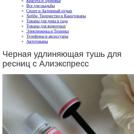
Красота и Здоровье
Все для свадьбы
Спорт и Активный отдых
Хобби, Творчество и Канцтовары
Товары для дома и сада
Товары для животных
Электроника и Техника
Телефоны и аксессуары
Автотовары
Черная удлиняющая тушь для
ресниц с Алиэкспресс