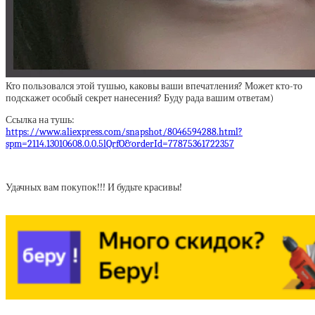
Кто пользовался этой тушью, каковы ваши впечатления? Может кто-то
подскажет особый секрет нанесения? Буду рада вашим ответам)
Ссылка на тушь:
https://www.aliexpress.com/snapshot/8046594288.html?
spm=2114.13010608.0.0.5lQrfO&orderId=77875361722357
Удачных вам покупок!!! И будьте красивы!