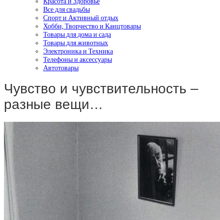
Красота и Здоровье
Все для свадьбы
Спорт и Активный отдых
Хобби, Творчество и Канцтовары
Товары для дома и сада
Товары для животных
Электроника и Техника
Телефоны и аксессуары
Автотовары
Чувство и чувствительность –
разные вещи…