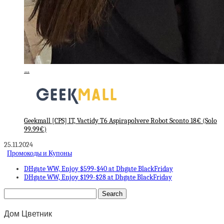
…
Geekmall [CPS] IT, Vactidy T6 Aspirapolvere Robot Sconto 18€ (Solo
99.99€)
25.11.2024
Промокоды и Купоны
DHgate WW, Enjoy $599-$40 at Dhgate BlackFriday
DHgate WW, Enjoy $199-$28 at Dhgate BlackFriday
Дом Цветник