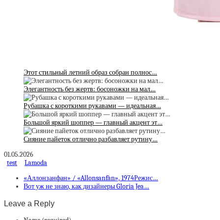
Этот стильный летний образ собран полнос…
Элегантность без жертв: босоножки на мал…
Рубашка с короткими рукавами — идеальная…
Большой яркий шоппер — главный акцент эт…
Сияние пайеток отлично разбавляет рутину…
01.05.2026
test
Lamoda
«Аллонзанфан» / «Allonsanfàn», 1974Режис…
Вот уж не знаю, как дизайнеры Gloria Jea…
Leave a Reply