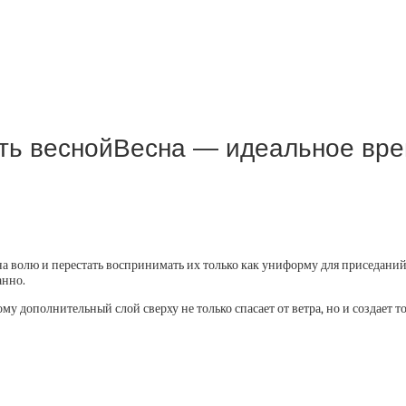
сить веснойВесна — идеальное вр
 волю и перестать воспринимать их только как униформу для приседаний. Д
анно.
у дополнительный слой сверху не только спасает от ветра, но и создает 