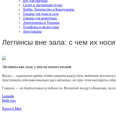
Все для свадьбы
Спорт и Активный отдых
Хобби, Творчество и Канцтовары
Товары для дома и сада
Товары для животных
Электроника и Техника
Телефоны и аксессуары
Автотовары
Леггинсы вне зала: с чем их но
Леггинсы вне зала: с чем их носить весной
Весна — идеальное время, чтобы наконец выпустить любимые леггинсы на
чувствовать себя максимально расслабленно, но при этом выглядеть собр
Главное — не бояться многослойности. Весенний воздух обманчив, поэтом
Lamoda
Belle you
Канал в Max