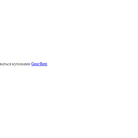
оваться купонами
GearBest
.