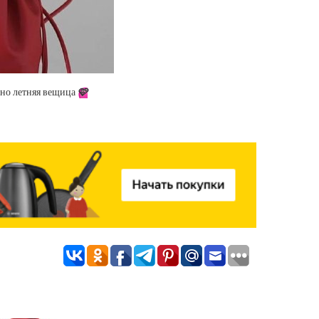
ьно летняя вещица
🩷