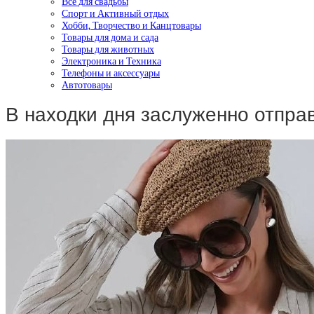
Все для свадьбы
Спорт и Активный отдых
Хобби, Творчество и Канцтовары
Товары для дома и сада
Товары для животных
Электроника и Техника
Телефоны и аксессуары
Автотовары
В находки дня заслуженно отпр