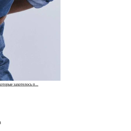
оторые захотелось п…
а