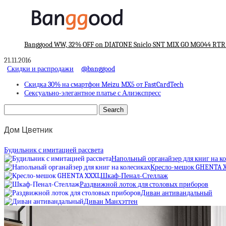
Banggood WW, 32% OFF on DIATONE Sniclo SNT MIX GO MG044 RTR
21.11.2016
Скидки и распродажи
@banggood
Скидка 30% на смартфон Meizu MX5 от FastCardTech
Сексуально-элегантное платье с Алиэкспресс
Дом Цветник
Будильник с имитацией рассвета
Напольный органайзер для книг на к
Кресло-мешок GHENTA 
Шкаф-Пенал-Стеллаж
Раздвижной лоток для столовых приборов
Диван антивандальный
Диван Манхэттен