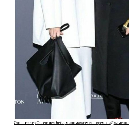
Стиль сестер Олсен: aesthetic, минимализм вне времениДля меня 