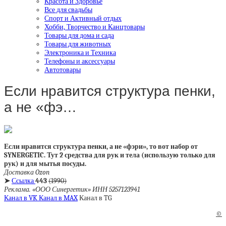
Красота и Здоровье
Все для свадьбы
Спорт и Активный отдых
Хобби, Творчество и Канцтовары
Товары для дома и сада
Товары для животных
Электроника и Техника
Телефоны и аксессуары
Автотовары
Если нравится структура пенки,
а не «фэ…
Если нравится структура пенки, а не «фэри», то вот набор от
SYNERGETIC. Тут 2 средства для рук и тела (использую только для
рук) и для мытья посуды.
Доставка Ozon
➤
Ссылка
443
(1990)
Реклама. «ООО Синергетик» ИНН 5257123941
Канал в VK
Канал в MAX
Канал в TG
©