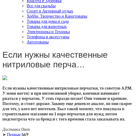
Красота и Здоровье
Все для свадьбы
Спорт и Активный отдых
Хобби, Творчество и Канцтовары
Товары для дома и сада
Товары для животных
Электроника и Техника
Телефоны и аксессуары
Автотовары
Если нужны качественные
нитриловые перча…
Если нужны качественные нитриловые перчатки, то советую A.P.M.
У меня ногти) и при интенсивной уборке, кончики начинают
рваться у перчаток. У этих гораздо позже! Они тонкие и крепкие.
Поэтому, и стоят дороже. Закину еще дешевле аналог, но они скорее
для тех, у кого нет ноготков. Был такой момент, что покупала в
строительном магазине по 1 паре перчатки для нужд, потом
подсмотрела что-за бренд и с того времени стала заказывать их.
Доставка
Ozon
➤
Первые
569