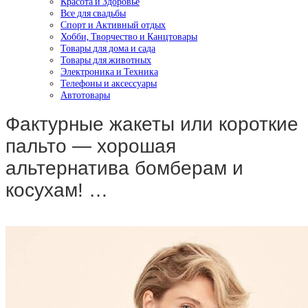
Красота и Здоровье
Все для свадьбы
Спорт и Активный отдых
Хобби, Творчество и Канцтовары
Товары для дома и сада
Товары для животных
Электроника и Техника
Телефоны и аксессуары
Автотовары
Фактурные жакеты или короткие
пальто — хорошая
альтернатива бомберам и
косухам! …