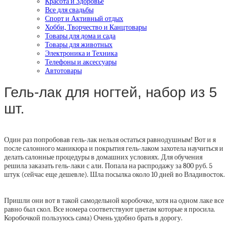
Красота и Здоровье
Все для свадьбы
Спорт и Активный отдых
Хобби, Творчество и Канцтовары
Товары для дома и сада
Товары для животных
Электроника и Техника
Телефоны и аксессуары
Автотовары
Гель-лак для ногтей, набор из 5
шт.
Один раз попробовав гель-лак нельзя остаться равнодушным! Вот и я
после салонного маникюра и покрытия гель-лаком захотела научиться и
делать салонные процедуры в домашних условиях. Для обучения
решила заказать гель-лаки с али. Попала на распродажу за 800 руб. 5
штук (сейчас еще дешевле). Шла посылка около 10 дней во Владивосток.
Пришли они вот в такой самодельной коробочке, хотя на одном лаке все
равно был скол. Все номера соответствуют цветам которые я просила.
Коробочкой пользуюсь сама) Очень удобно брать в дорогу.