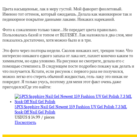
Цвета насыщенные, лак в меру густой. Мой фаворит фиолетовый.
Именно тот оттенок, который ожидаешь. Делала как маникюрное так и
педикюрное покрытие данными лаками. Никаких нареканий.
Фото к сожалению только такое…Не передает цвета правильно.
Пользовалась базой и топом от BLUESKY. Лак наложила в два слоя, мне
показалось достаточно, хотя можно было и в три.
Это фото через полторы недели. Сколов никаких нет, трещин тоже. Что
интересно никакого едкого запаха от лака нет, пахнет конечно каким то
химикатом, но едва уловимо. На рисунки не смотрите, делала его с
помощью стемпинга. В следующем посте подробно покажу как делать и
что получается. Кстати, если рисунок с первого раза не получился,
можно легко его стереть обычной жидкостью, гель-лаку это никак не
повредит. Я только учусь, поэтому для меня этот факт очень даже
пригодился)Где это найти:
5PCS Sapphire Nail Gel Newest 159 Fashion UV Gel Polish 7.3 ML
Soak Off Nail Gel Polish
USDUS $ 14.99 / pieces
Посмотреть