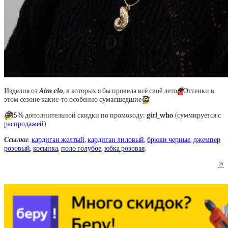
Изделия от
Aim clo
, в которых я бы провела всё своё лето
❤
Оттенки в
этом сезоне какие-то особенно сумасшедшие
🥰
🤩
15% дополнительной скидки по промокоду:
girl_who
(суммируется с
распродажей
)
Ссылки
:
кардиган желтый
,
кардиган лиловый
,
брюки черные
,
джемпер
розовый
,
косынка
,
поло голубое
,
юбка розовая
.
©