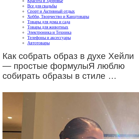
Красота и Здоровье
Все для свадьбы
Спорт и Активный отдых
Хобби, Творчество и Канцтовары
Товары для дома и сада
Товары для животных
Электроника и Техника
Телефоны и аксессуары
Автотовары
Как собрать образ в духе Хейли
— простые формулыЯ люблю
собирать образы в стиле …