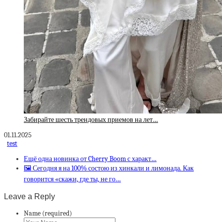
Забирайте шесть трендовых приемов на лет…
01.11.2025
test
Ещё одна новинка от Cherry Boom с характ…
🖼 Сегодня я на 100% состою из хинкали и лимонада. Как
говорится «скажи, где ты, не го…
Leave a Reply
Name (required)