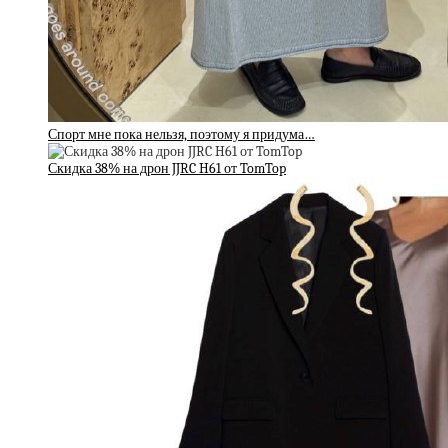
Спорт мне пока нельзя, поэтому я придума…
Скидка 38% на дрон JJRC H61 от TomTop