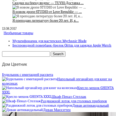
Скидки на бренд яндекс — TUVIO.Доставка …
В новом дропе STUDIO от Love Republic — …
Я преподаю литературу более 20 лет. И, к…
13.08.2017
Необычные товары
Мультифонарик для мастерских Mychanic Blade
Беспроводной повербанк-брелок Oittm для зарядки Apple Watch
Дом Цветник
Будильник с имитацией рассвета
Напольный органайзер для книг на
колесиках
Кресло-мешок GHENTA
XXXL
Шкаф-Пенал-Стеллаж
Раздвижной лоток для столовых приборов
Диван антивандальный
Диван Манхэттен