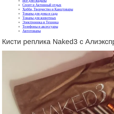
Все для свадьбы
Спорт и Активный отдых
Хобби, Творчество и Канцтовары
Товары для дома и сада
Товары для животных
Электроника и Техника
Телефоны и аксессуары
Автотовары
Кисти реплика Naked3 с Алиэксп