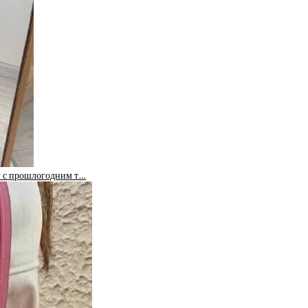
ку с прошлогодним т…