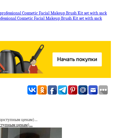
ssional Cosmetic Facial Makeup Brush Kit set with sack
доступным ценам)…