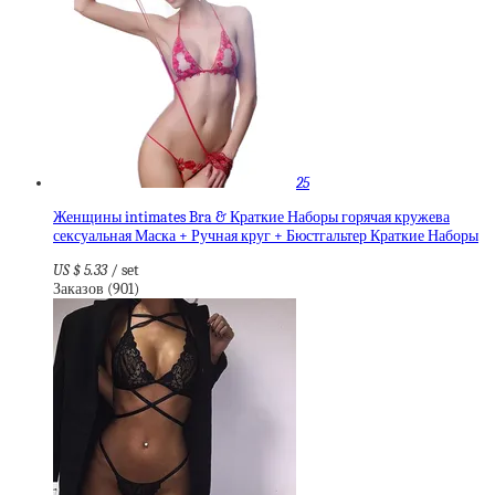
25
Женщины intimates Bra & Краткие Наборы горячая кружева
сексуальная Маска + Ручная круг + Бюстгальтер Краткие Наборы
US $ 5.33
/ set
Заказов (901)