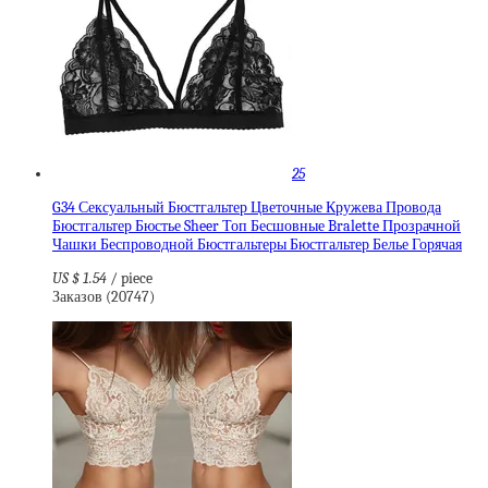
25
G34 Сексуальный Бюстгальтер Цветочные Кружева Провода
Бюстгальтер Бюстье Sheer Топ Бесшовные Bralette Прозрачной
Чашки Беспроводной Бюстгальтеры Бюстгальтер Белье Горячая
US $ 1.54
/ piece
Заказов (20747)