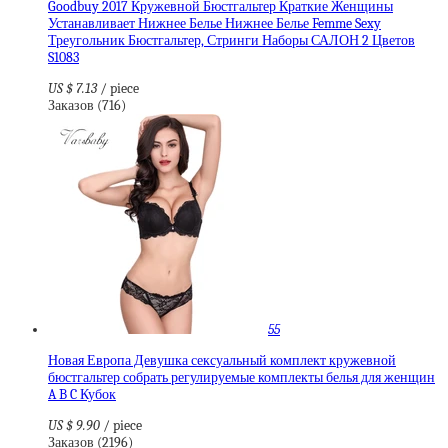
Goodbuy 2017 Кружевной Бюстгальтер Краткие Женщины
Устанавливает Нижнее Белье Нижнее Белье Femme Sexy
Треугольник Бюстгальтер, Стринги Наборы САЛОН 2 Цветов
S1083
US $ 7.13
/ piece
Заказов (716)
55
Новая Европа Девушка сексуальный комплект кружевной
бюстгальтер собрать регулируемые комплекты белья для женщин
A B C Кубок
US $ 9.90
/ piece
Заказов (2196)