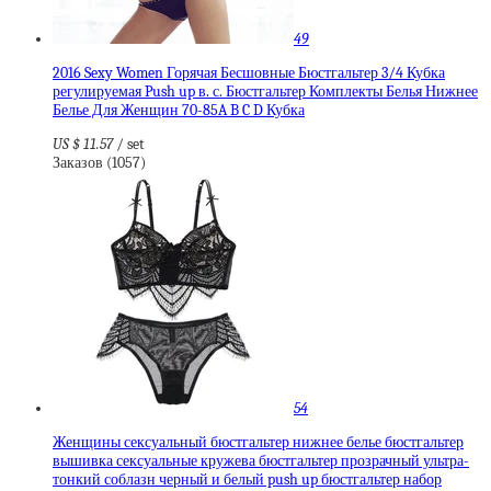
49
2016 Sexy Women Горячая Бесшовные Бюстгальтер 3/4 Кубка
регулируемая Push up в. с. Бюстгальтер Комплекты Белья Нижнее
Белье Для Женщин 70-85A B C D Кубка
US $ 11.57
/ set
Заказов (1057)
54
Женщины сексуальный бюстгальтер нижнее белье бюстгальтер
вышивка сексуальные кружева бюстгальтер прозрачный ультра-
тонкий соблазн черный и белый push up бюстгальтер набор