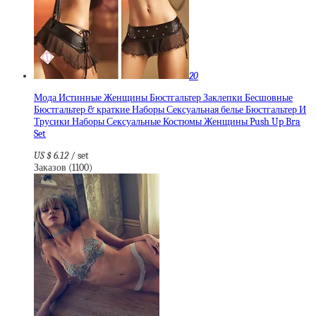
20
Мода Истинные Женщины Бюстгальтер Заклепки Бесшовные
Бюстгальтер & краткие Наборы Сексуальная белье Бюстгальтер И
Трусики Наборы Сексуальные Костюмы Женщины Push Up Bra
Set
US $ 6.12
/ set
Заказов (1100)