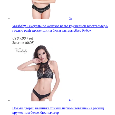
55
Varsbaby Сексуальное женское белье кружевной бюстгальтер 5
грудью push up женщины бюстгальтеры Abcd Кубок
US $ 9.90
/ set
Заказов (6603)
49
Новый дворец вышивка тонкий черный вовлечение ресниц
кружевном белье, бюстгальтер