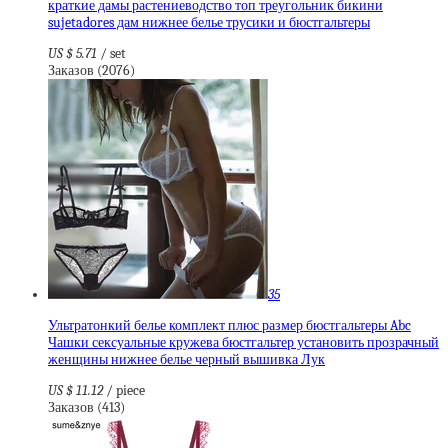
краткие дамы растениеводство топ треугольник бикини
sujetadores дам нижнее белье трусики и бюстгальтеры
US $ 5.71
/ set
Заказов (2076)
35
Ультратонкий белье комплект плюс размер бюстгальтеры Abc
Чашки сексуальные кружева бюстгальтер установить прозрачный
женщины нижнее белье черный вышивка Лук
US $ 11.12
/ piece
Заказов (413)