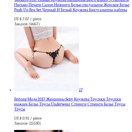
Письмо Печати Салон Нижнего Белья сексуальное Женское Белье
Push Up Bra Set Черный И Белый Кружева Бюстгальтеры наборы
US $ 7.07
/ piece
Заказов (4667)
17
Feitong Мода 2017 Женщины Sexy Кружева Трусики Трусики
нижнее Белье Трусы Underwear Стринги Стринги Белье Трусы
Трусы
US $ 0.91
/ piece
Заказов (15530)