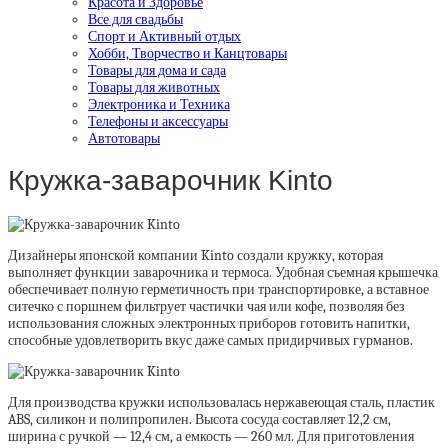
Красота и Здоровье
Все для свадьбы
Спорт и Активный отдых
Хобби, Творчество и Канцтовары
Товары для дома и сада
Товары для животных
Электроника и Техника
Телефоны и аксессуары
Автотовары
Кружка-заварочник Kinto
Дизайнеры японской компании Kinto создали кружку, которая
выполняет функции заварочника и термоса. Удобная съемная крышечка
обеспечивает полную герметичность при транспортировке, а вставное
ситечко с поршнем фильтрует частички чая или кофе, позволяя без
использования сложных электронных приборов готовить напитки,
способные удовлетворить вкус даже самых придирчивых гурманов.
Для производства кружки использовалась нержавеющая сталь, пластик
ABS, силикон и полипропилен. Высота сосуда составляет 12,2 см,
ширина с ручкой — 12,4 см, а емкость — 260 мл. Для приготовления