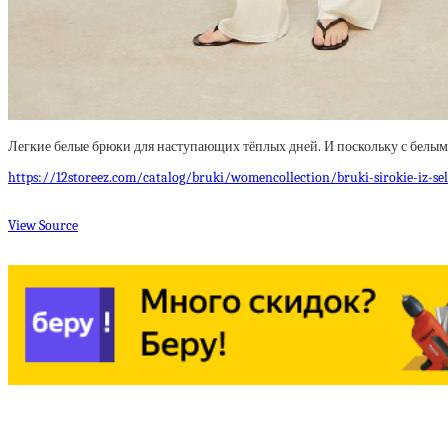
Легкие белые брюки для наступающих тёплых дней. И поскольку с белым 
https://12storeez.com/catalog/bruki/womencollection/bruki-sirokie-iz-sel
View Source