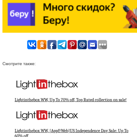
Смотрите также:
Lightinthebox WW, Up To 70% off, Top Rated collection on sale!
Lightinthebox WW, [App&Web]US Independence Day Sale: Up To
60% off