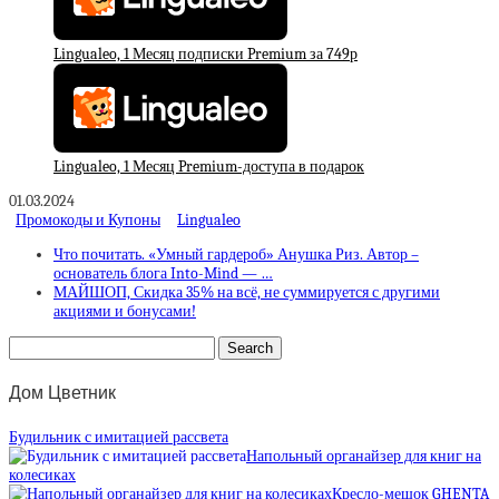
Lingualeo, 1 Месяц подписки Premium за 749р
Lingualeo, 1 Месяц Premium-доступа в подарок
01.03.2024
Промокоды и Купоны
Lingualeo
Что почитать. «Умный гардероб» Анушка Риз. Автор –
основатель блога Into-Mind — …
МАЙШОП, Скидка 35% на всё, не суммируется с другими
акциями и бонусами!
Дом Цветник
Будильник с имитацией рассвета
Напольный органайзер для книг на
колесиках
Кресло-мешок GHENTA