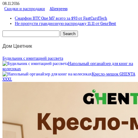
08.11.2016
Скидки и распродажи
Aliexpress
Смарфон HTC One M7 всего за $93 от FastCardTech
Не пропусти грандиозную распродажу 11.11 от GearBest
Дом Цветник
Будильник с имитацией рассвета
Напольный органайзер для книг на
колесиках
Кресло-мешок GHENTA
XXXL