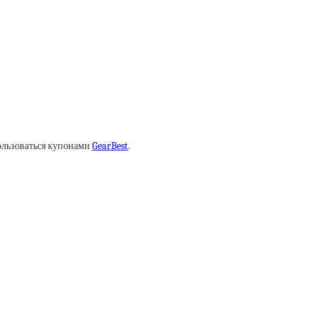
пользоваться купонами
GearBest
.