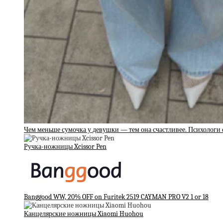
Чем меньше сумочка у девушки — тем она счастливее. Психологи 
Ручка-ножницы Xcissor Pen
Banggood WW, 20% OFF on Furitek 2519 CAYMAN PRO V2 1 or 18
Канцелярские ножницы Xiaomi Huohou