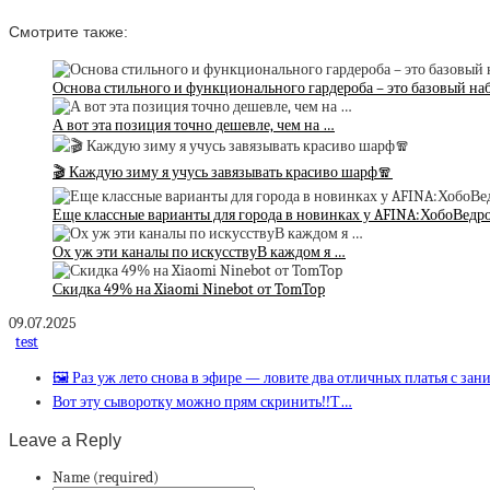
Смотрите также:
Основа стильного и функционального гардероба – это базовый н
А вот эта позиция точно дешевле, чем на …
🎬 Каждую зиму я учусь завязывать красиво шарф🧣
Еще классные варианты для города в новинках у AFINA:ХобоВед
Ох уж эти каналы по искусствуВ каждом я …
Скидка 49% на Xiaomi Ninebot от TomTop
09.07.2025
test
🖼 Раз уж лето снова в эфире — ловите два отличных платья с зан
Вот эту сыворотку можно прям скринить!!Т…
Leave a Reply
Name (required)