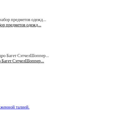
абор предметов одежд…
ро Багет СэтчелШоппер…
иженной талией.