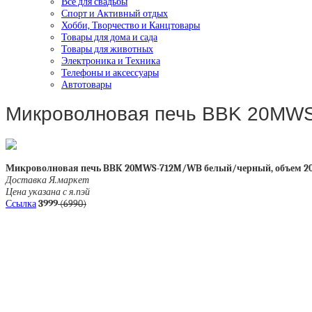
Все для свадьбы
Спорт и Активный отдых
Хобби, Творчество и Канцтовары
Товары для дома и сада
Товары для животных
Электроника и Техника
Телефоны и аксессуары
Автотовары
Микроволновая печь BBK 20MW
Микроволновая печь BBK 20MWS-712M/WB белый/черный, объем 20 
Доставка Я.маркет
Цена указана с я.пэй
Ссылка
3999
(6990)