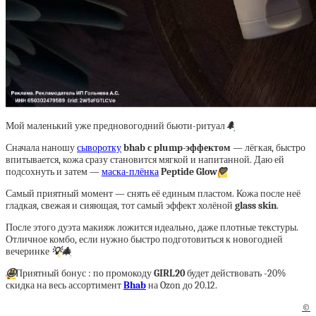
Мой маленький уже предновогодний бьюти-ритуал
🌲
Сначала наношу
сыворотку
bhab с plump-эффектом
— лёгкая, быстро
впитывается, кожа сразу становится мягкой и напитанной. Даю ей
подсохнуть и затем —
маска-плёнка
Peptide Glow
💛
Самый приятный момент — снять её единым пластом. Кожа после неё
гладкая, свежая и сияющая, тот самый эффект холёной
glass skin
.
После этого дуэта макияж ложится идеально, даже плотные текстуры.
Отличное комбо, если нужно быстро подготовиться к новогодней
вечеринке
💡
🎄
🤩
Приятный бонус : по промокоду
GIRL20
будет действовать -20%
скидка на весь ассортимент
Bhab
на Ozon до 20.12.
©