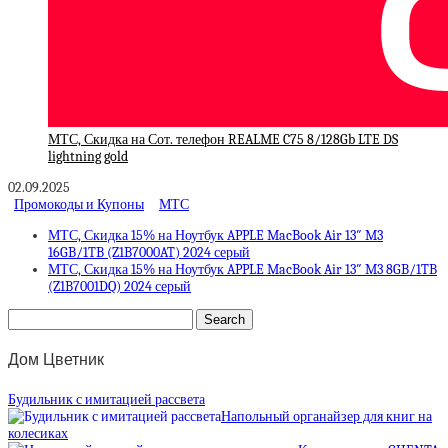
МТС, Скидка на Сот. телефон REALME C75 8/128Gb LTE DS
lightning gold
02.09.2025
Промокоды и Купоны
МТС
МТС, Скидка 15% на Ноутбук APPLE MacBook Air 13″ M3
16GB/1TB (Z1B7000AT) 2024 серый
МТС, Скидка 15% на Ноутбук APPLE MacBook Air 13″ M3 8GB/1TB
(Z1B7001DQ) 2024 серый
Дом Цветник
Будильник с имитацией рассвета
Напольный органайзер для книг на
колесиках