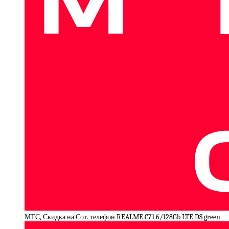
МТС, Скидка на Сот. телефон REALME C71 6/128Gb LTE DS green