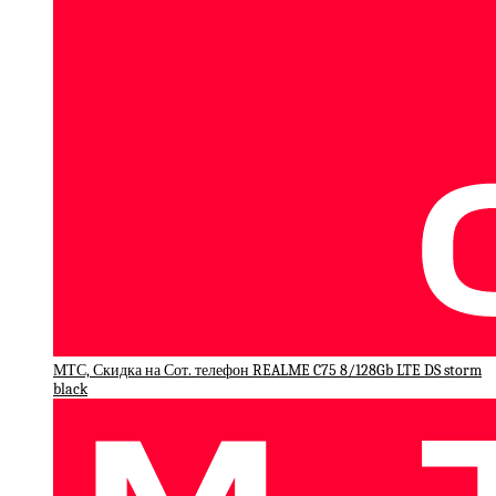
МТС, Скидка на Сот. телефон REALME C75 8/128Gb LTE DS storm
black