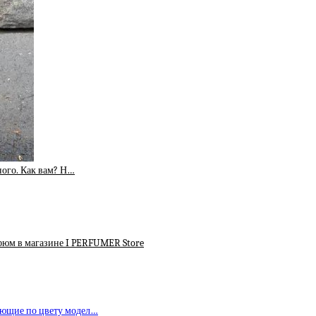
ного. Как вам? Н…
арфюм в магазине I PERFUMER Store
ающие по цвету модел…