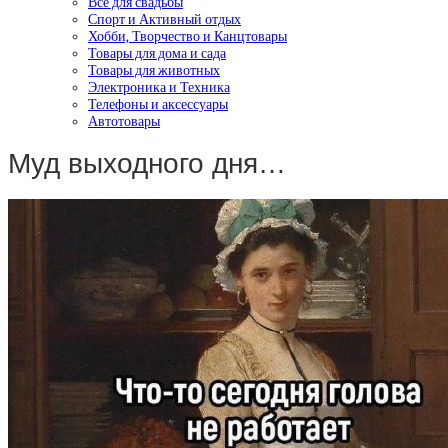
Все для свадьбы
Спорт и Активный отдых
Хобби, Творчество и Канцтовары
Товары для дома и сада
Товары для животных
Электроника и Техника
Телефоны и аксессуары
Автотовары
Муд выходного дня…