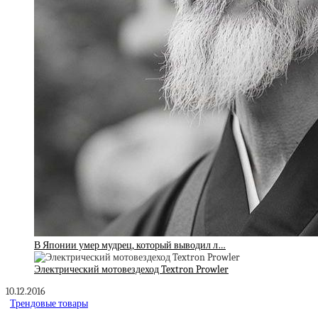
В Японии умер мудрец, который выводил л…
Электрический мотовездеход Textron Prowler
10.12.2016
Трендовые товары