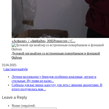
«Асфальт» / «Asphalte», 2015Режиссер / С…
Деловой органайзер со встроенным повербанком и флешкой
Onlvan
21.04.2025
t.me/sonyaastyle
Летние коллекции у брендов особенно красивые, легкие и
стильные. Ну прям не налю…
Собрала для вас мини-капсулу для лета с яркими акцентами. В
итоге получилась мак…
Leave a Reply
Name (required)