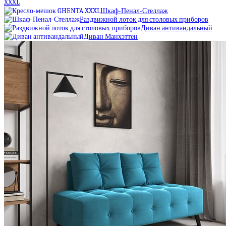
XXXL
Шкаф-Пенал-Стеллаж
Раздвижной лоток для столовых приборов
Диван антивандальный
Диван Манхэттен