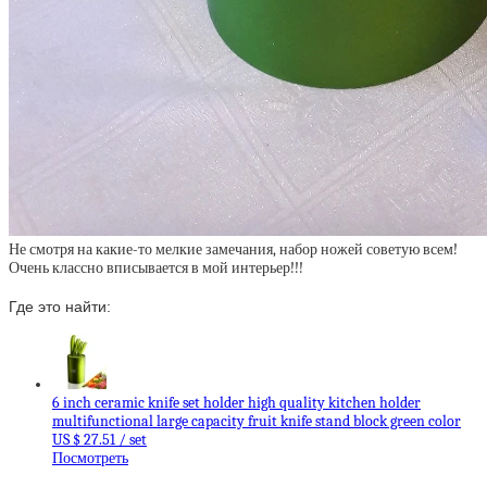
Не смотря на какие-то мелкие замечания, набор ножей советую всем!
Очень классно вписывается в мой интерьер!!!
Где это найти:
6 inch ceramic knife set holder high quality kitchen holder
multifunctional large capacity fruit knife stand block green color
US $ 27.51 / set
Посмотреть