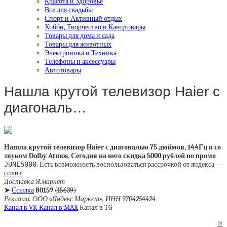
Красота и Здоровье
Все для свадьбы
Спорт и Активный отдых
Хобби, Творчество и Канцтовары
Товары для дома и сада
Товары для животных
Электроника и Техника
Телефоны и аксессуары
Автотовары
Нашла крутой телевизор Haier с
диагональ…
Нашла крутой телевизор Haier с диагональю 75 дюймов, 144Гц и со
звуком Dolby Atmos. Сегодня на него скидка 5000 рублей по промо
JUNE5000
. Есть возможность воспользоваться рассрочкой от яндекса —
сплит
Доставка Я.маркет
➤
Ссылка
80159
(15639)
Реклама. ООО «Яндекс Маркет», ИНН 9704254424
Канал в VK
Канал в MAX
Канал в TG
©