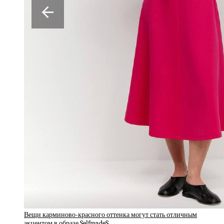
Вещи карминово-красного оттенка могут стать отличным
акцентом в образе.SelfmadeS…