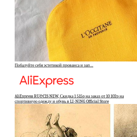
Побалуйте себя эстетикой прованса и зап…
AliExpress RU&CIS NEW, Скидка 1 515р на заказ от 10 102р на
спортивную одежду и обувь в LI-NING Official Store