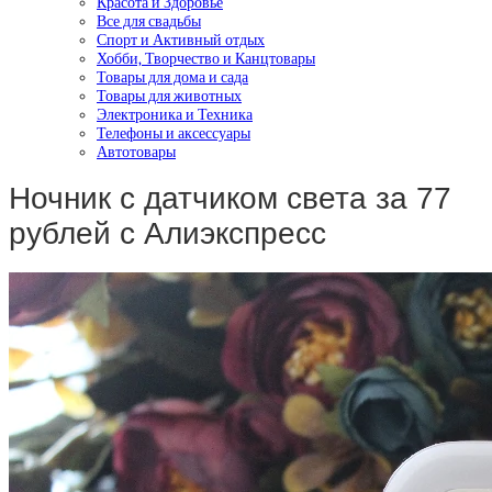
Красота и Здоровье
Все для свадьбы
Спорт и Активный отдых
Хобби, Творчество и Канцтовары
Товары для дома и сада
Товары для животных
Электроника и Техника
Телефоны и аксессуары
Автотовары
Ночник с датчиком света за 77
рублей с Алиэкспресс