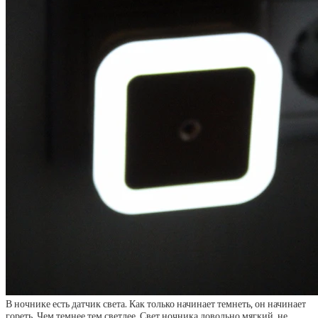
В ночнике есть датчик света. Как только начинает темнеть, он начинает
гореть. Чем темнее,тем светлее. Свет ночника довольно мягкий, не