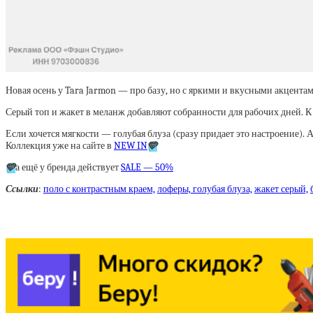
Новая осень у Tara Jarmon — про базу, но с яркими и вкусными акцента
Серый топ и жакет в меланж добавляют собранности для рабочих дней. К
Если хочется мягкости — голубая блуза (сразу придает это настроение)
Коллекция уже на сайте в
NEW IN
🩵
🩵
а ещё у бренда действует
SALE — 50%
Ссылки
:
поло с контрастным краем,
лоферы,
голубая блуза,
жакет серый,