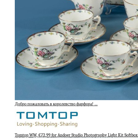
Добро пожаловать в королевство фарфора! …
Tomtop WW, €72.99 for Andoer Studio Photography Light Kit Softbox 