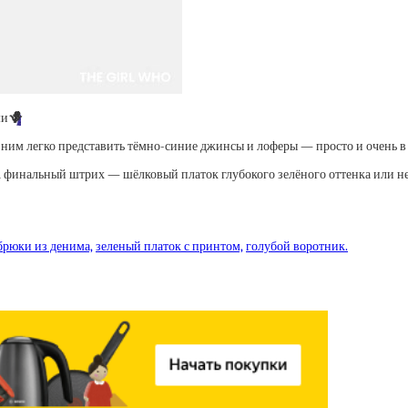
ми
🪻
 ним легко представить тёмно-синие джинсы и лоферы — просто и очень в 
. А финальный штрих — шёлковый платок глубокого зелёного оттенка или н
брюки из денима,
зеленый платок с принтом,
голубой воротник.