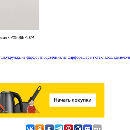
промо
CPX8Q6NPIOW
душку
кружка из фарфора
подсвечник из фарфора
шар из стекла
лошадка
елоч