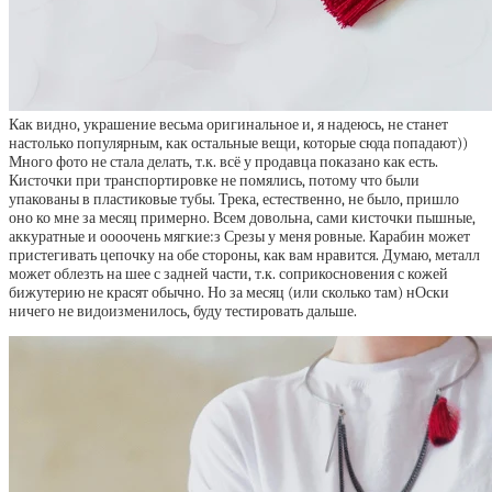
Как видно, украшение весьма оригинальное и, я надеюсь, не станет
настолько популярным, как остальные вещи, которые сюда попадают))
Много фото не стала делать, т.к. всё у продавца показано как есть.
Кисточки при транспортировке не помялись, потому что были
упакованы в пластиковые тубы. Трека, естественно, не было, пришло
оно ко мне за месяц примерно. Всем довольна, сами кисточки пышные,
аккуратные и оооочень мягкие:з Срезы у меня ровные. Карабин может
пристегивать цепочку на обе стороны, как вам нравится. Думаю, металл
может облезть на шее с задней части, т.к. соприкосновения с кожей
бижутерию не красят обычно. Но за месяц (или сколько там) нОски
ничего не видоизменилось, буду тестировать дальше.