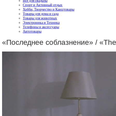
Все для свадьбы
Спорт и Активный отдых
Хобби, Творчество и Канцтовары
Товары для дома и сада
Товары для животных
Электроника и Техника
Телефоны и аксессуары
Автотовары
«Последнее соблазнение» / «Th