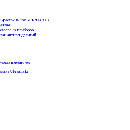
Кресло-мешок GHENTA XXXL
еллаж
 столовых приборов
ван антивандальный
бирать именно ее?
азине Ukrashaki