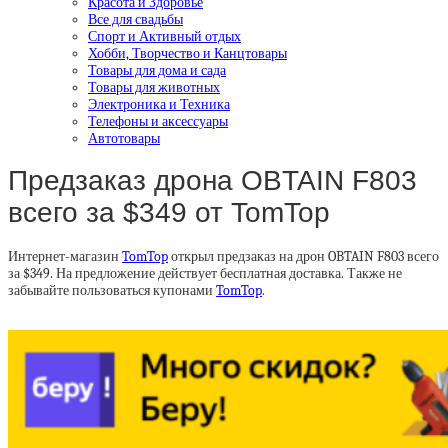
Красота и Здоровье
Все для свадьбы
Спорт и Активный отдых
Хобби, Творчество и Канцтовары
Товары для дома и сада
Товары для животных
Электроника и Техника
Телефоны и аксессуары
Автотовары
Предзаказ дрона OBTAIN F803
всего за $349 от TomTop
Интернет-магазин
TomTop
открыл предзаказ на дрон OBTAIN F803 всего
за $349. На предложение действует бесплатная доставка. Также не
забывайте пользоваться купонами
TomTop
.