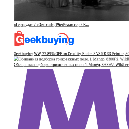
«Гертруда» / «Gertrud», 1964Режиссер / К…
Geekbuying WW, 22.89% OFF on Creality Ender-3 V3 KE 3D Printer, 5
Обещанная подборка трикотажных поло. 1. Mango, 8300₽2. Wildberr