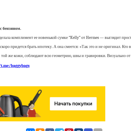
с бензином.
сделала комплимент ее новенькой сумке “Kelly” от Hermes — выглядит про
коро придется брать ипотеку. А она смеется: «Так это и не оригинал. Кто 
 той же кожи, соблюдают всю геометрию, швы и гравировки. Визуально от о
//t.me/baggybags