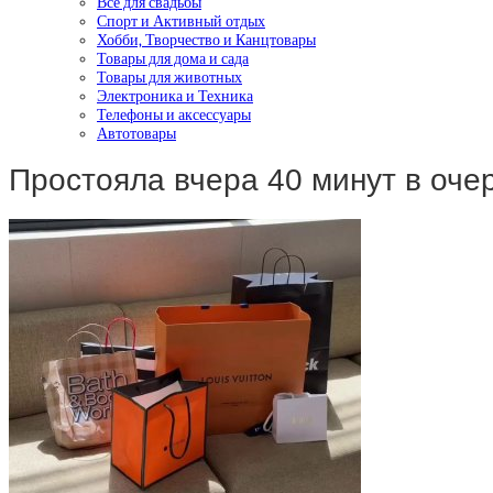
Все для свадьбы
Спорт и Активный отдых
Хобби, Творчество и Канцтовары
Товары для дома и сада
Товары для животных
Электроника и Техника
Телефоны и аксессуары
Автотовары
Простояла вчера 40 минут в оче