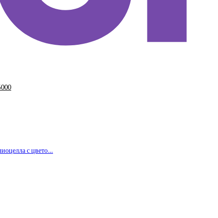
5000
 лиоцелла с цвето…