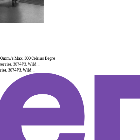
00mm/s Max, 300 Celsius Degre
ies, 3074₽3. Wild…