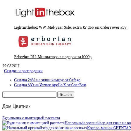
Lightinthebox WW, Mid-year Sale: extra £7 OFF on orders over £59
Erborian RU, Миниатюра в подарок за 1000р
29.03.2017
Скидки и распродажи
Скидка 24% на экшн камеру от Cafago
Скидка $30 на Vernee Apollo X от GearBest
Дом Цветник
Будильник с имитацией рассвета
Напольный органайзер для книг на к
Кресло-мешок GHENTA 