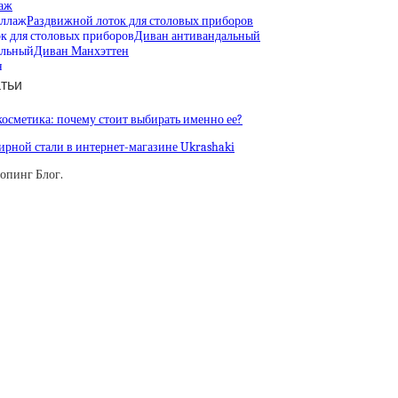
аж
Раздвижной лоток для столовых приборов
Диван антивандальный
Диван Манхэттен
тьи
осметика: почему стоит выбирать именно ее?
рной стали в интернет-магазине Ukrashaki
опинг Блог.