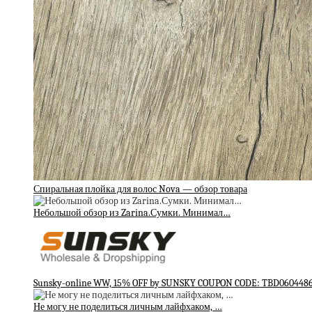
Спиральная плойка для волос Nova — обзор товара
Небольшой обзор из Zarina.Сумки. Минимал…
Sunsky-online WW, 15% OFF by SUNSKY COUPON CODE: TBD06044863 f
Не могу не поделиться личным лайфхаком, …