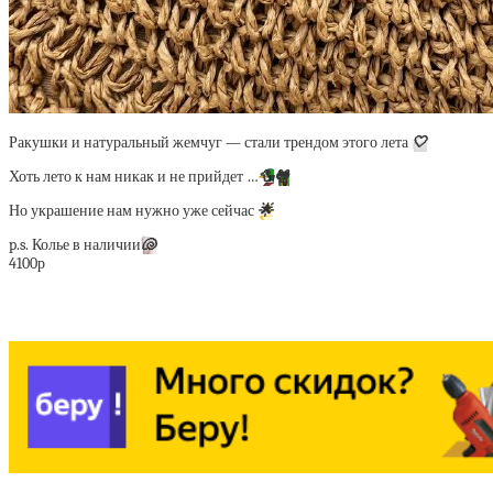
Ракушки и натуральный жемчуг — стали трендом этого лета
🤍
Хоть лето к нам никак и не прийдет …
🦆
🐸
Но украшение нам нужно уже сейчас
🌟
p.s. Колье в наличии
🐚
4100р