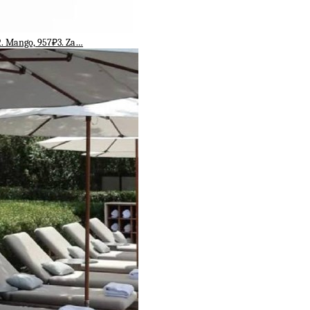
. Mango, 957₽3. Za…