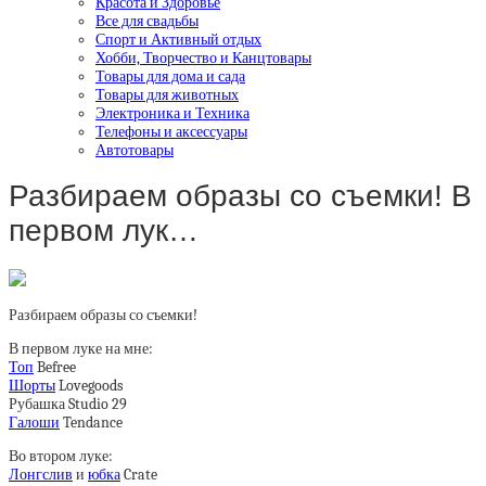
Красота и Здоровье
Все для свадьбы
Спорт и Активный отдых
Хобби, Творчество и Канцтовары
Товары для дома и сада
Товары для животных
Электроника и Техника
Телефоны и аксессуары
Автотовары
Разбираем образы со съемки! В
первом лук…
Разбираем образы со съемки!
В первом луке на мне:
Топ
Befree
Шорты
Lovegoods
Рубашка Studio 29
Галоши
Tendance
Во втором луке:
Лонгслив
и
юбка
Crate